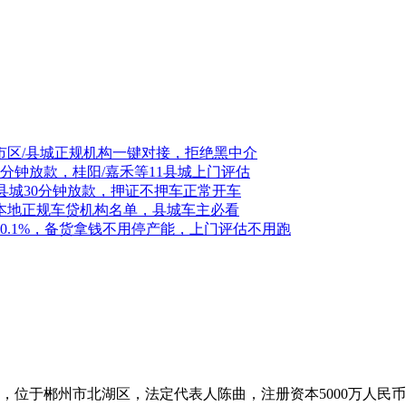
，市区/县城正规机构一键对接，拒绝黑中介
0分钟放款，桂阳/嘉禾等11县城上门评估
11县城30分钟放款，押证不押车正常开车
禾本地正规车贷机构名单，县城车主必看
0.1%，备货拿钱不用停产能，上门评估不用跑
成立，位于郴州市北湖区，法定代表人陈曲，注册资本5000万人