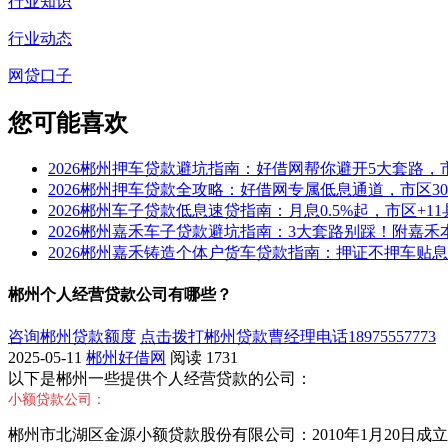
行业知识
行业动态
网贷口子
您可能喜欢
2026郴州押车贷款避坑指南：好借网帮你避开5大套路
2026郴州押车贷款全攻略：好借网专属低息通道，市区3
2026郴州车子贷款低息速贷指南：月息0.5%起，市区+
2026郴州嘉禾车子贷款避坑指南：3大套路别踩！附嘉
2026郴州嘉禾铸造个体户货车贷款指南：押证不押车贴息
郴州个人经营贷款公司有哪些？
咨询郴州贷款额度
点击拨打郴州贷款曹经理电话18975557773
2025-05-11
郴州好借网
阅读
1731
以下是郴州一些提供个人经营贷款的公司：
小额贷款公司：
郴州市北湖区金源小额贷款股份有限公司：2010年1月20日