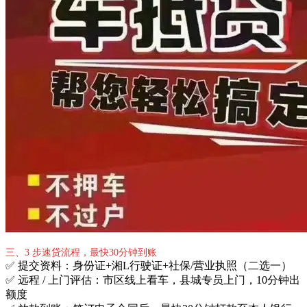
三、3 步速贷流程，最快30分钟到账
✅ 提交资料：身份证+湘L行驶证+社保/营业执照（二选一）
✅ 远程 / 上门评估：市区线上看车，县城专员上门，10分钟出
额度