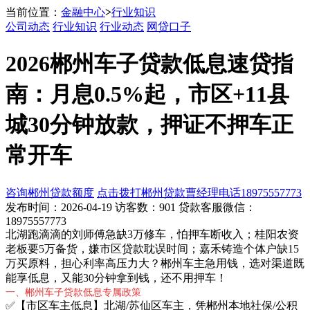
当前位置：
金融中心
>
行业知识
公司动态
行业知识
行业动态
网贷口子
2026郴州车子贷款低息速贷指
南：月息0.5%起，市区+11县
城30分钟放款，押证不押车正
常开车
咨询郴州贷款额度
点击拨打郴州贷款曹经理电话18975557773
发布时间：2026-04-19 访客数：901 贷款客服微信：
18975557773
北湖跑滴滴的刘师傅急缺3万修车，怕押车断收入；桂阳农资
老板要5万备货，嫌市区贷款耽误时间；嘉禾铸造个体户缺15
万买原料，担心利率高压力大？郴州车主急用钱，选对渠道既
能享低息，又能30分钟拿到钱，还不用押车！
一、郴州车子贷款低息专属政策
✅【市区车主低息】北湖/苏仙区车主，凭郴州本地社保/公积