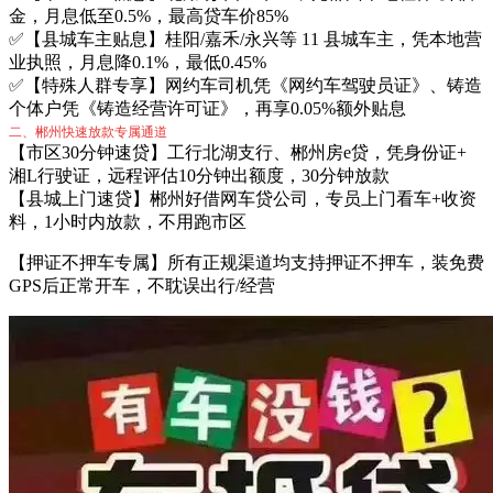
金，月息低至0.5%，最高贷车价85%
✅【县城车主贴息】桂阳/嘉禾/永兴等 11 县城车主，凭本地营
业执照，月息降0.1%，最低0.45%
✅【特殊人群专享】网约车司机凭《网约车驾驶员证》、铸造
个体户凭《铸造经营许可证》，再享0.05%额外贴息
二、郴州快速放款专属通道
【市区30分钟速贷】工行北湖支行、郴州房e贷，凭身份证+
湘L行驶证，远程评估10分钟出额度，30分钟放款
【县城上门速贷】郴州好借网车贷公司，专员上门看车+收资
料，1小时内放款，不用跑市区
【押证不押车专属】所有正规渠道均支持押证不押车，装免费
GPS后正常开车，不耽误出行/经营