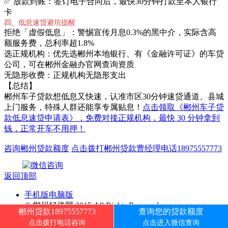
✅ 放款到账：签订电子合同后，最快30分钟打款至本人银行
卡
四、低息速贷避坑提醒
拒绝「虚假低息」：警惕宣传月息0.3%的黑中介，实际含高
额服务费，总利率超1.8%
选正规机构：优先选郴州本地银行、有《金融许可证》的车贷
公司，可在郴州金融办官网查询资质
无隐形收费：正规机构无隐形支出
【总结】
郴州车子贷款想低息又快速，认准市区30分钟速贷通道、县城
上门服务，特殊人群还能享专属贴息！
点击领取《郴州车子贷
款低息速贷申请表》，免费对接正规机构，最快 30 分钟拿到
钱，正常开车不用押！
咨询郴州贷款额度
点击拨打郴州贷款曹经理电话18975557773
返回顶部
手机版
电脑版
© 郴州好借网 2015 All Rights Reserved.
郴州贷款18975557773
查询您的贷款额度
代哥seo
-
Powered by DouPHP
湘ICP备2022008347号-1
点击拨打电话咨询
点击进入微信查询